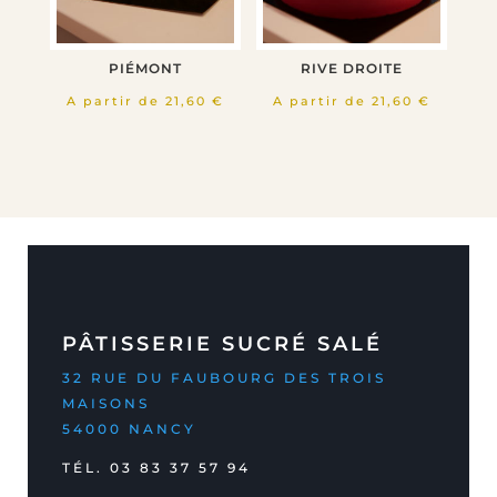
PIÉMONT
RIVE DROITE
A partir de
21,60
€
A partir de
21,60
€
PÂTISSERIE SUCRÉ SALÉ
32 RUE DU FAUBOURG DES TROIS
MAISONS
54000 NANCY
TÉL.
03 83 37 57 94