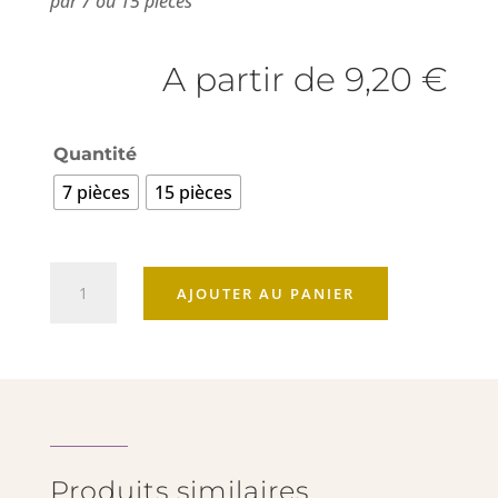
par 7
ou
15 pièces
A partir de
9,20
€
Quantité
7 pièces
15 pièces
quantité
AJOUTER AU PANIER
de
Macarons
Produits similaires